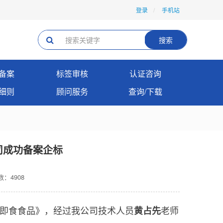
登录
手机站
搜索
备案
标签审核
认证咨询
细则
顾问服务
查询/下载
司成功备案企标
：4908
即食食品》，经过我公司技术人员
黄占先
老师