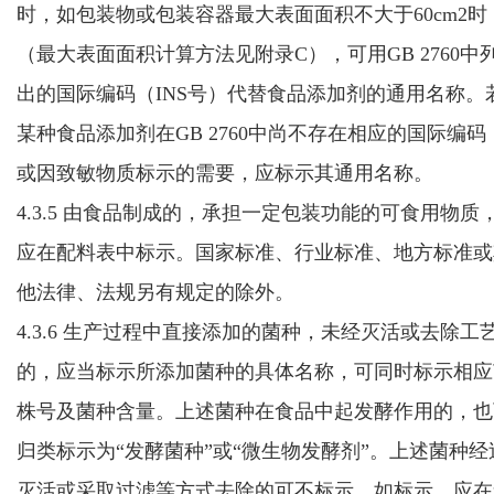
时，如包装物或包装容器最大表面面积不大于60cm
2
时
（最大表面面积计算方法见附录C），可用GB 2760中
出的国际编码（INS号）代替食品添加剂的通用名称。
某种食品添加剂
在GB 2760中
尚不存在相应的国际编码
或因致敏物质标示的需要，
应
标示其
通用
名称。
4.3.5
由食品制成的，承担一定包装功能的可食用物质
应在配料表中标示
。
国家标准、行业标准、地方标准
或
他法律、法规另有规定的除外。
4.3.6 生产过程中直接添加的菌种，未经灭活或去除工
的，应当标示所添加菌种的具体名称，可同时标示相应
株号及菌种含量。上述菌种在食品中起发酵作用的，也
归类标示为“发酵菌种”或“微生物发酵剂”。上述菌种经
灭活或采取过滤等方式去除的可不标示，如标示，应在