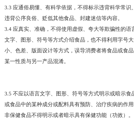
3.3 应通俗易懂、有科学依据，不得标示
违背科学常识
违背公序良俗
、贬低其他食品、封建迷信等内容。
3.4 应真实、准确，不得
使用
虚假、夸大
等
欺骗性的
语
文字、图形、
符号
等方式介绍食品，也不得利用字号大
小
、
色差、
版面设计等方式
，误导消费者将食品或食品
某一性质与另一产品混淆。
3.5 不应
以语言文字、图形、符号等方式
明示
或暗示
食
或食品中的某种成分或配料
具有预防、治疗疾病的作用
非保健食品不得明示或者暗示具有保健
功能（功效）
。