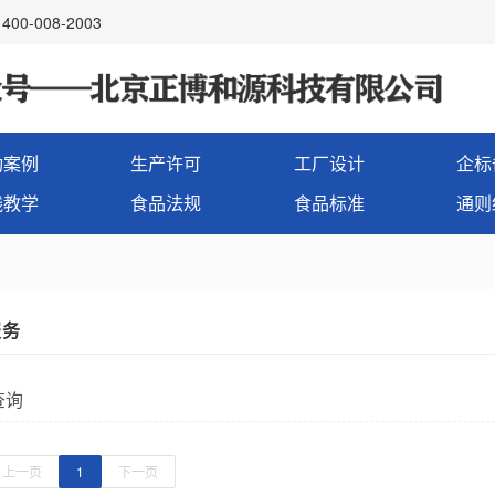
00-008-2003
功案例
生产许可
工厂设计
企标
线教学
食品法规
食品标准
通则
服务
查询
上一页
1
下一页