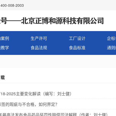
00-008-2003
功案例
生产许可
工厂设计
企标
线教学
食品法规
食品标准
通则
下载
7718-2025主要变化解读（编写：刘士健）
标签的瑕疵与不合格，如何界定？
24年最高法发布食品药品惩罚性赔偿司法解释（作者：刘士健）